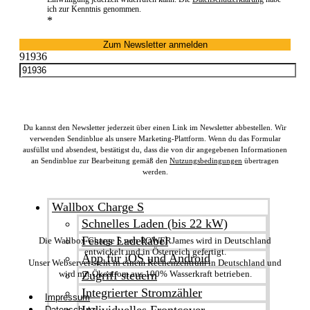
ich zur Kenntnis genommen.
*
Zum Newsletter anmelden
91936
.
Du kannst den Newsletter jederzeit über einen Link im Newsletter abbestellen. Wir
verwenden Sendinblue als unsere Marketing-Plattform. Wenn du das Formular
ausfüllst und absendest, bestätigst du, dass die von dir angegebenen Informationen
an Sendinblue zur Bearbeitung gemäß den
Nutzungsbedingungen
übertragen
werden.
Wallbox Charge S
Schnelles Laden (bis 22 kW)
Festes Ladekabel
Die Wallbox Charge S von POWERJames wird in Deutschland
entwickelt und in Österreich gefertigt.
App für iOS und Android
Unser Webserver steht in einem Rechenzentrum in Deutschland und
wird mit Ökostrom aus 100% Wasserkraft betrieben.
Zugriff steuern
Integrierter Stromzähler
Impressum
Individuelles Frontcover
Datenschutz