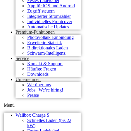
Festes Ladekabel
App für iOS und Android
Zugriff steuern
Integrierter Stromzähler
Individuelles Frontcover
Automatische Updates
Premium-Funktionen
Photovoltaik-Einbindung
Erweiterte Statistik
Bidirektionales Laden
Schwarm-Intelligenz
Service
Kontakt & Support
Häufige Fragen
Downloads
Unternehmen
Wir über uns
Jobs | We’re hiring!
Presse
Menü
Wallbox Charge S
Schnelles Laden (bis 22
kW)
Festes Ladekabel