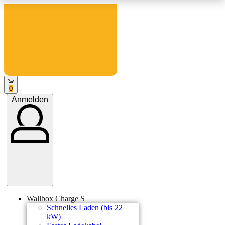
Skip
to
content
Open
0
cart
Anmelden
Anmelden
Wallbox Charge S
Schnelles Laden (bis 22
kW)