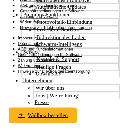
AGB und Kundeninformationen
Automatische Updates
Geschäftsbedingungen für Software
Premium-Funktionen
Zahlung und Versand
Photovoltaik-Einbindung
Widerrufsrecht
Hinweise zur Elektroaltgeräteentsorgung
Erweiterte Statistik
Bidirektionales Laden
Impressum
Schwarm-Intelligenz
Datenschutz
AGB und Kundeninformationen
Service
Geschäftsbedingungen für Software
Kontakt & Support
Zahlung und Versand
Widerrufsrecht
Häufige Fragen
Hinweise zur Elektroaltgeräteentsorgung
Downloads
Unternehmen
Wir über uns
Jobs | We’re hiring!
Presse
Wallbox bestellen