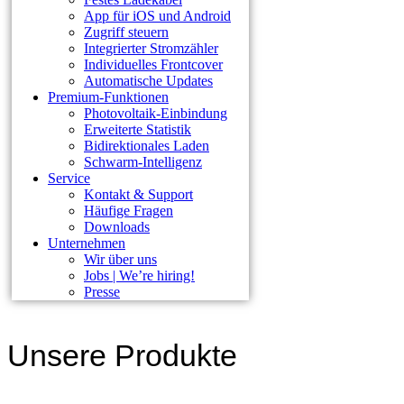
App für iOS und Android
Zugriff steuern
Integrierter Stromzähler
Individuelles Frontcover
Automatische Updates
Premium-Funktionen
Photovoltaik-Einbindung
Erweiterte Statistik
Bidirektionales Laden
Schwarm-Intelligenz
Service
Kontakt & Support
Häufige Fragen
Downloads
Unternehmen
Wir über uns
Jobs | We’re hiring!
Presse
Unsere Produkte